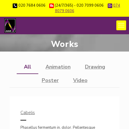
020 7684 0606
(24/7/365) - 020 7099 0606
074
8079 0606
Works
All
Animation
Drawing
Poster
Video
Cabelis
Phasellus fermentum in, dolor. Pellentesque